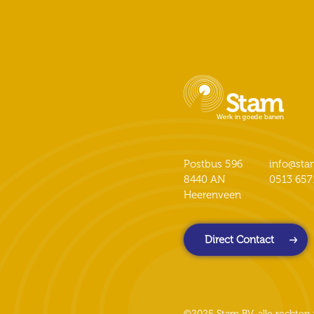
Postbus 596
info@st
8440 AN
0513 657
Heerenveen
Direct Contact
©2025 Stam BV, alle rechte