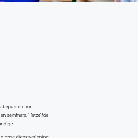
.
tudiepunten hun
s en seminars. Hetzelfde
undige.
an onze dienstverlening