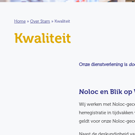
Home
»
Over Stam
»
Kwaliteit
Kwaliteit
Onze dienstverlening is
do
Noloc en Blik op
Wij werken met Noloc-gece
herregistratie in tijdvakke
geldt voor onze Noloc-gece
Naast de deskundigheid van