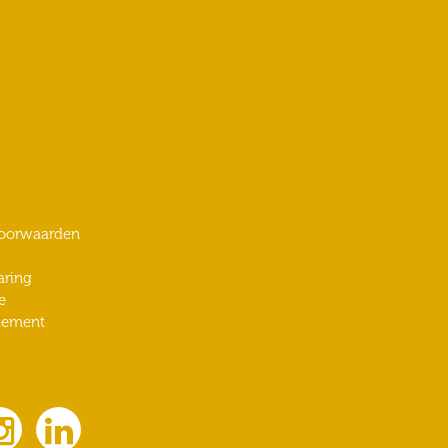
oorwaarden
aring
e
lement