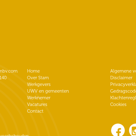
ambv.com
Home
Algemene v
140
Over Stam
Disclaimer
Werkgevers
Privacyverkl
UWV en gemeenten
Gedragscod
Werknemer
Klachtenreg
Vacatures
Cookies
Contact
n voorbehouden.