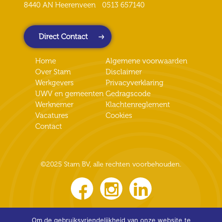
8440 AN Heerenveen
0513 657140
Direct Contact
Home
Algemene voorwaarden
Over Stam
Disclaimer
Werkgevers
Privacyverklaring
UWV en gemeenten
Gedragscode
Werknemer
Klachtenreglement
Vacatures
Cookies
Contact
©2025 Stam BV, alle rechten voorbehouden.
Om de gebruiksvriendelijkheid van onze website te