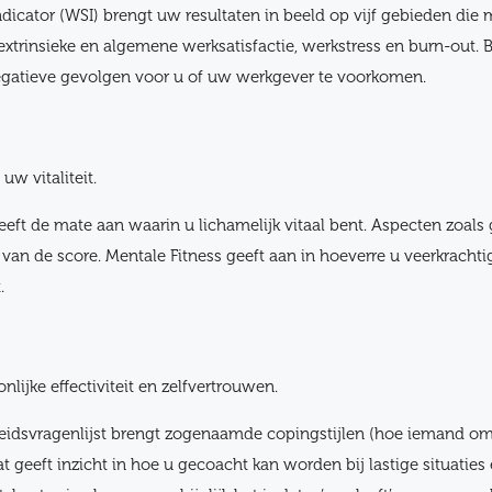
ndicator (WSI) brengt uw resultaten in beeld op vijf gebieden die 
xtrinsieke en algemene werksatisfactie, werkstress en burn-out. Bi
egatieve gevolgen voor u of uw werkgever te voorkomen.
w vitaliteit.
geeft de mate aan waarin u lichamelijk vitaal bent. Aspecten zoal
an de score. Mentale Fitness geeft aan in hoeverre u veerkrachtig
.
lijke effectiviteit en zelfvertrouwen.
heidsvragenlijst brengt zogenaamde copingstijlen (hoe iemand omg
at geeft inzicht in hoe u gecoacht kan worden bij lastige situaties