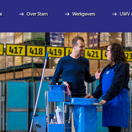
e
Over Stam
Werkgevers
UWV 