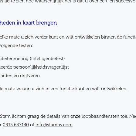
tslag te zien hoe waarschijnlijk het is dat u ‘overleeft’ en succesvo
heden in kaart brengen
elke mate u zich verder kunt en wilt ontwikkelen binnen de functi
volgende testen:
eitenmeting (intelligentietest)
eerde persoonlijkheidsvragenlijst
arden en drijfveren
de mate waarin u zich in een functie kunt en wilt ontwikkelen.
tam lichten graag de details van onze loopbaandiensten toe. Ne
er
0513 657140
of
info@stambv.com
.