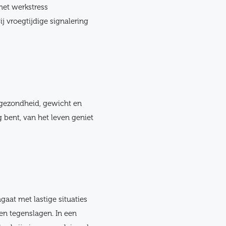
met werkstress
j vroegtijdige signalering
s gezondheid, gewicht en
 bent, van het leven geniet
aat met lastige situaties
 en tegenslagen. In een