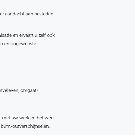
ier aandacht aan besteden
atie en ervaart u zelf ook
zuim en ongewenste
privéleven, omgaat)
nt met uw werk en het werk
n burn-outverschijnselen.