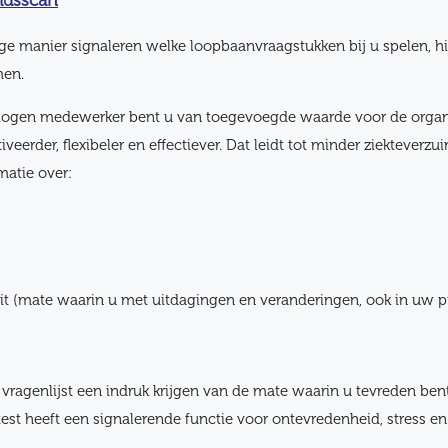
idsscan
ge manier signaleren welke loopbaanvraagstukken bij u spelen, h
men.
evlogen medewerker bent u van toegevoegde waarde voor de organis
eerder, flexibeler en effectiever. Dat leidt tot minder ziektever
matie over:
iteit (mate waarin u met uitdagingen en veranderingen, ook in uw 
vragenlijst een indruk krijgen van de mate waarin u tevreden be
 test heeft een signalerende functie voor ontevredenheid, stress e