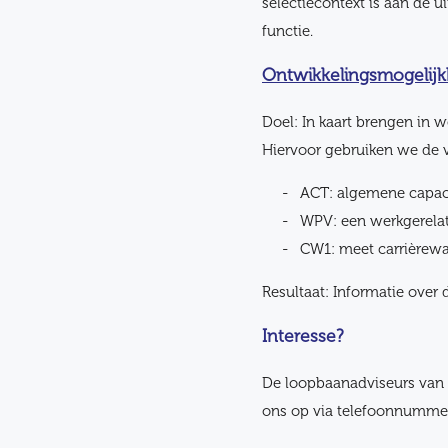
selectiecontext is aan de ui
functie.
Ontwikkelingsmogelijk
Doel: In kaart brengen in w
Hiervoor gebruiken we de 
ACT: algemene capacit
WPV: een werkgerelat
CW1: meet carrièrewa
Resultaat: Informatie over 
Interesse?
De loopbaanadviseurs van S
ons op via telefoonnumm