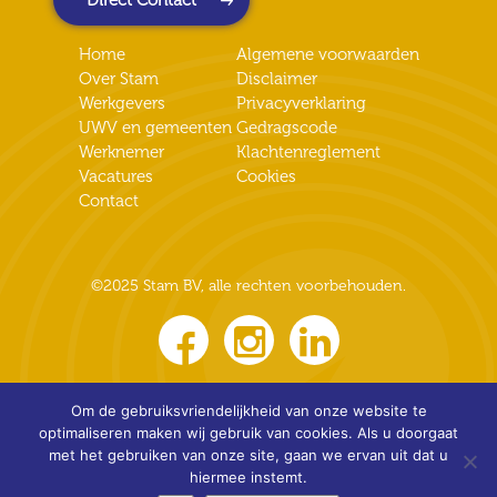
Home
Algemene voorwaarden
Over Stam
Disclaimer
Werkgevers
Privacyverklaring
UWV en gemeenten
Gedragscode
Werknemer
Klachtenreglement
Vacatures
Cookies
Contact
©2025 Stam BV, alle rechten voorbehouden.
Om de gebruiksvriendelijkheid van onze website te
optimaliseren maken wij gebruik van cookies. Als u doorgaat
met het gebruiken van onze site, gaan we ervan uit dat u
hiermee instemt.