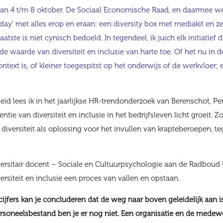
van 4 t/m 8 oktober. De Sociaal Economische Raad, en daarmee w
ty day’ met alles erop en eraan: een diversity box met mediakit en z
aatste is niet cynisch bedoeld. In tegendeel, ik juich elk initiatief
e waarde van diversiteit en inclusie van harte toe. Of het nu in 
text is, of kleiner toegespitst op het onderwijs of de werkvloer; e
eid lees ik in het jaarlijkse HR-trendonderzoek van Berenschot, P
ntie van diversiteit en inclusie in het bedrijfsleven licht groeit. 
 diversiteit als oplossing voor het invullen van krapteberoepen, 
niversitair docent – Sociale en Cultuurpsychologie aan de Radboud 
ersiteit en inclusie een proces van vallen en opstaan.
cijfers kan je concluderen dat de weg naar boven geleidelijk aan i
ersoneelsbestand ben je er nog niet. Een organisatie en de medewe