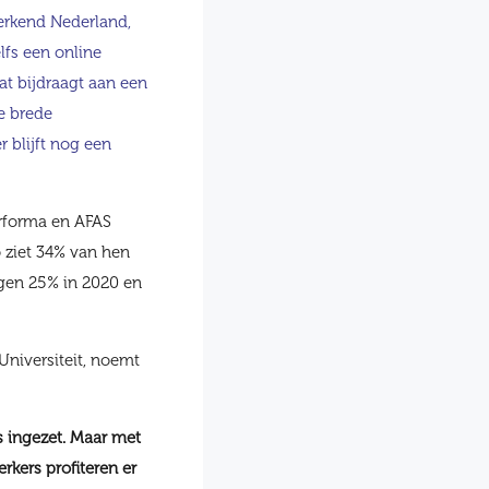
erkend Nederland,
elfs een online
 dat bijdraagt aan een
de brede
r blijft nog een
erforma en AFAS
Zo ziet 34% van hen
tegen 25% in 2020 en
Universiteit, noemt
s ingezet. Maar met
rkers profiteren er