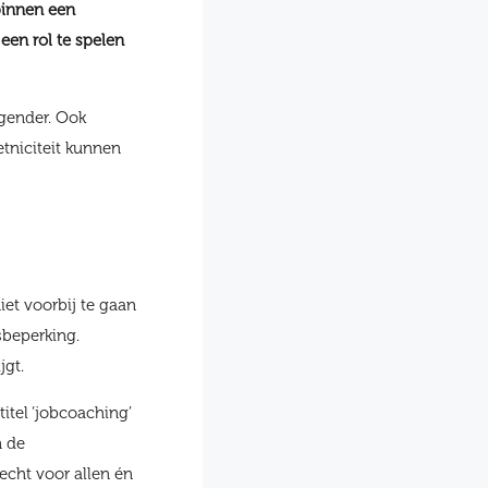
binnen een
een rol te spelen
 gender. Ook
etniciteit kunnen
iet voorbij te gaan
sbeperking.
jgt.
titel ‘jobcoaching’
n de
echt voor allen én