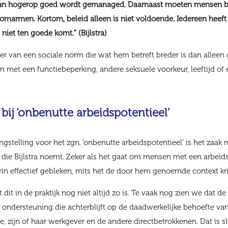
 van hogerop goed wordt gemanaged. Daarnaast moeten mensen 
 omarmen. Kortom, beleid alleen is niet voldoende. Iedereen heeft 
niet ten goede komt.” (Bijlstra)
der van een sociale norm die wat hem betreft breder is dan alleen
 met een functiebeperking, andere seksuele voorkeur, leeftijd of 
bij ‘onbenutte arbeidspotentieel’
gstelling voor het zgn. ‘onbenutte arbeidspotentieel’ is het zaak n
 die Bijlstra noemt. Zeker als het gaat om mensen met een arbeid
in effectief gebleken, mits het de door hem genoemde context kri
 dit in de praktijk nog niet altijd zo is. Te vaak nog zien we dat de 
 ondersteuning die achterblijft op de daadwerkelijke behoefte va
, zijn of haar werkgever en de andere directbetrokkenen. Dat is sl